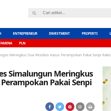
H
ENTREPRENEUR
INVESTMENT
PROPERTI
TAMINA
PLN
ngun Meringkus Dua Residivis Kasus Perampokan Pakai Senpi Rakit
res Simalungun Meringkus
s Perampokan Pakai Senpi