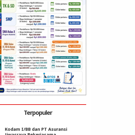
Terpopuler
Kodam I/BB dan PT Asuransi
Jiwasraya Bekerjasama