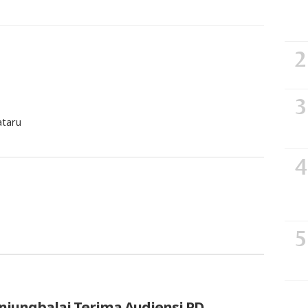
ataru
anjungbalai Terima Audiensi PD