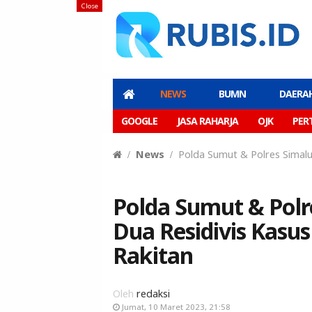
Close
NEWS
BUMN
DAERA
GOOGLE
JASA RAHARJA
OJK
PER
News
Polda Sumut & Polres Simalu
Polda Sumut & Pol
Dua Residivis Kasu
Rakitan
Oleh
redaksi
Jumat, 10 Maret 2023, 21:58