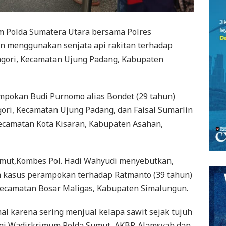
 Polda Sumatera Utara bersama Polres
n menggunakan senjata api rakitan terhadap
agori, Kecamatan Ujung Padang, Kabupaten
ampokan Budi Purnomo alias Bondet (29 tahun)
ri, Kecamatan Ujung Padang, dan Faisal Sumarlin
Kecamatan Kota Kisaran, Kabupaten Asahan,
umut,Kombes Pol. Hadi Wahyudi menyebutkan,
 kasus perampokan terhadap Ratmanto (39 tahun)
Kecamatan Bosar Maligas, Kabupaten Simalungun.
nal karena sering menjual kelapa sawit sejak tujuh
ngi Wadirkrimum Polda Sumut, AKBP. Alamsyah dan