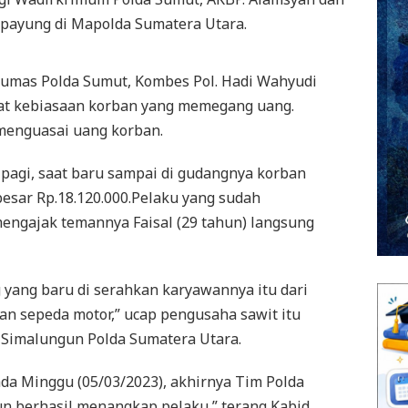
ipayung di Mapolda Sumatera Utara.
d Humas Polda Sumut, Kombes Pol. Hadi Wahyudi
at kebiasaan korban yang memegang uang.
menguasai uang korban.
 pagi, saat baru sampai di gudangnya korban
sar Rp.18.120.000.Pelaku yang sudah
ngajak temannya Faisal (29 tahun) langsung
 yang baru di serahkan karyawannya itu dari
an sepeda motor,” ucap pengusaha sawit itu
 Simalungun Polda Sumatera Utara.
 pada Minggu (05/03/2023), akhirnya Tim Polda
n berhasil menangkap pelaku,” terang Kabid