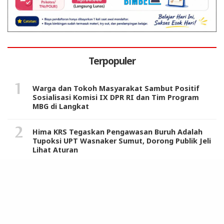
Terpopuler
Warga dan Tokoh Masyarakat Sambut Positif
Sosialisasi Komisi IX DPR RI dan Tim Program
MBG di Langkat
Hima KRS Tegaskan Pengawasan Buruh Adalah
Tupoksi UPT Wasnaker Sumut, Dorong Publik Jeli
Lihat Aturan
KPPU Naikkan Dugaan Pelanggaran TikTok ke
Tahap Penyelidikan, Dalami Praktik Persaingan
Usaha
Berikut Daftar 121 Produk Pro Israel, Air Minum