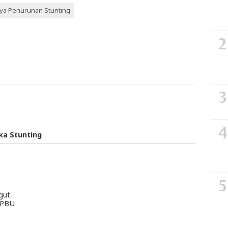
ya Penurunan Stunting
ka Stunting
gut
SPBU