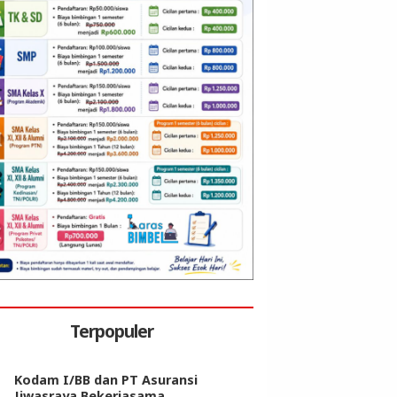
Terpopuler
Kodam I/BB dan PT Asuransi
Jiwasraya Bekerjasama