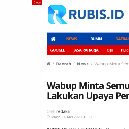
Close
NEWS
BUMN
DAERA
GOOGLE
JASA RAHARJA
OJK
PER
Daerah
News
Wabup Minta Sem
Wabup Minta Semu
Lakukan Upaya Pen
Oleh
redaksi
Selasa, 16 Mei 2023, 18:07