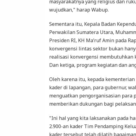
masyarakatnya yang religius dan ruk
wujudkan," harap Wabup.
Sementara itu, Kepala Badan Kepend
Perwakilan Sumatera Utara, Muhamma
Presiden RI, KH Ma’ruf Amin pada Ra
konvergensi lintas sektor bukan hany
realisasi konvergensi membutuhkan k
Dan ketiga, program kegiatan dan an
Oleh karena itu, kepada kementerian
kader di lapangan, para gubernur, wal
menguatkan pengorganisasian para pe
memberikan dukungan bagi pelaksan
"Ini hal yang kita laksanakan pada ha
2.900-an kader Tim Pendamping Kelua
kader tersebut telah dilatih bagaima