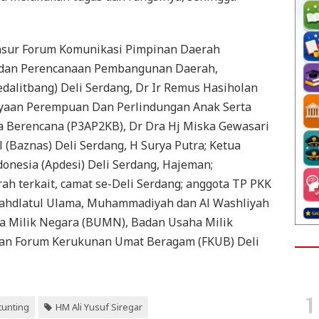
unsur Forum Komunikasi Pimpinan Daerah
Badan Perencanaan Pembangunan Daerah,
alitbang) Deli Serdang, Dr Ir Remus Hasiholan
yaan Perempuan Dan Perlindungan Anak Serta
 Berencana (P3AP2KB), Dr Dra Hj Miska Gewasari
(Baznas) Deli Serdang, H Surya Putra; Ketua
onesia (Apdesi) Deli Serdang, Hajeman;
ah terkait, camat se-Deli Serdang; anggota TP PKK
Nahdlatul Ulama, Muhammadiyah dan Al Washliyah
ha Milik Negara (BUMN), Badan Usaha Milik
lan Forum Kerukunan Umat Beragam (FKUB) Deli
tunting
HM Ali Yusuf Siregar