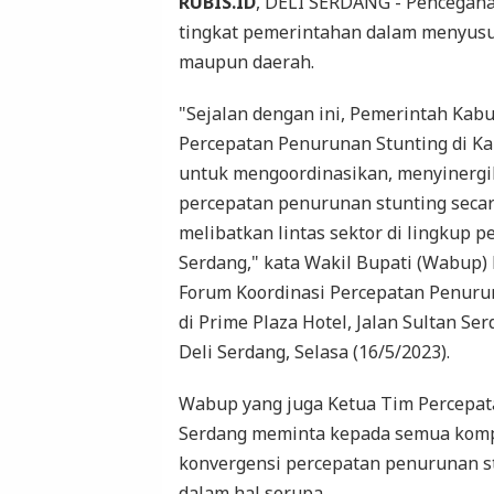
RUBIS.ID
, DELI SERDANG - Pencegahan
tingkat pemerintahan dalam menyus
maupun daerah.
"Sejalan dengan ini, Pemerintah Kab
Percepatan Penurunan Stunting di K
untuk mengoordinasikan, menyinerg
percepatan penurunan stunting secara
melibatkan lintas sektor di lingkup 
Serdang," kata Wakil Bupati (Wabup)
Forum Koordinasi Percepatan Penuru
di Prime Plaza Hotel, Jalan Sultan S
Deli Serdang, Selasa (16/5/2023).
Wabup yang juga Ketua Tim Percepat
Serdang meminta kepada semua komp
konvergensi percepatan penurunan st
dalam hal serupa.