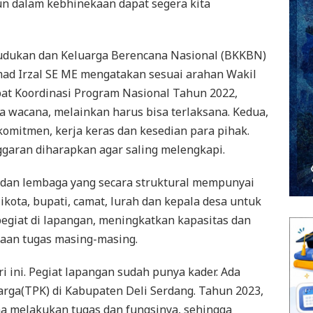
un dalam kebhinekaan dapat segera kita
udukan dan Keluarga Berencana Nasional (BKKBN)
d Irzal SE ME mengatakan sesuai arahan Wakil
pat Koordinasi Program Nasional Tahun 2022,
a wacana, melainkan harus bisa terlaksana. Kedua,
omitmen, kerja keras dan kesedian para pihak.
ggaran diharapkan agar saling melengkapi.
 dan lembaga yang secara struktural mempunyai
ikota, bupati, camat, lurah dan kepala desa untuk
giat di lapangan, meningkatkan kapasitas dan
aan tugas masing-masing.
ri ini. Pegiat lapangan sudah punya kader. Ada
rga(TPK) di Kabupaten Deli Serdang. Tahun 2023,
na melakukan tugas dan fungsinya, sehingga