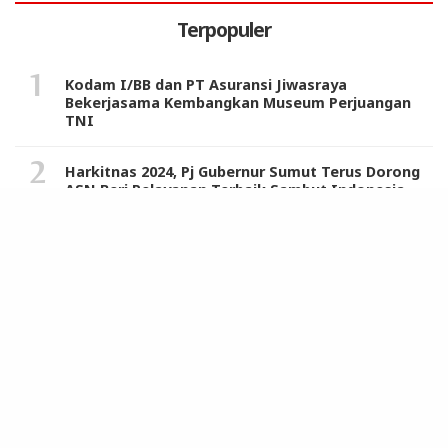
Terpopuler
Kodam I/BB dan PT Asuransi Jiwasraya
Bekerjasama Kembangkan Museum Perjuangan
TNI
Harkitnas 2024, Pj Gubernur Sumut Terus Dorong
ASN Beri Pelayanan Terbaik Sambut Indonesia
Emas
STM/Perwiridan Muslimin Apresiasi Penghargaan
Tertinggi Kerajaan Maroko untuk Hasrul Azwar
Pemkab Deli Serdang Raih 3 Penghargaan dari
Pemprovsu, Wabup: Jangan Cepat Berpuas Diri
JMSI Minta Polisi Segera Ungkap Upaya
Pembunuhan Rahiman Dani