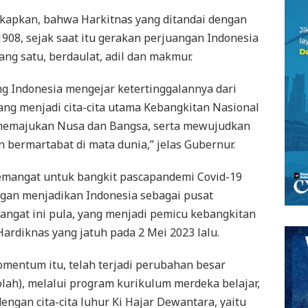
apkan, bahwa Harkitnas yang ditandai dengan
908, sejak saat itu gerakan perjuangan Indonesia
g satu, berdaulat, adil dan makmur.
g Indonesia mengejar ketertinggalannya dari
yang menjadi cita-cita utama Kebangkitan Nasional
emajukan Nusa dan Bangsa, serta mewujudkan
 bermartabat di mata dunia,” jelas Gubernur.
semangat untuk bangkit pascapandemi Covid-19
engan menjadikan Indonesia sebagai pusat
ngat ini pula, yang menjadi pemicu kebangkitan
Hardiknas yang jatuh pada 2 Mei 2023 lalu.
omentum itu, telah terjadi perubahan besar
olah), melalui program kurikulum merdeka belajar,
ngan cita-cita luhur Ki Hajar Dewantara, yaitu