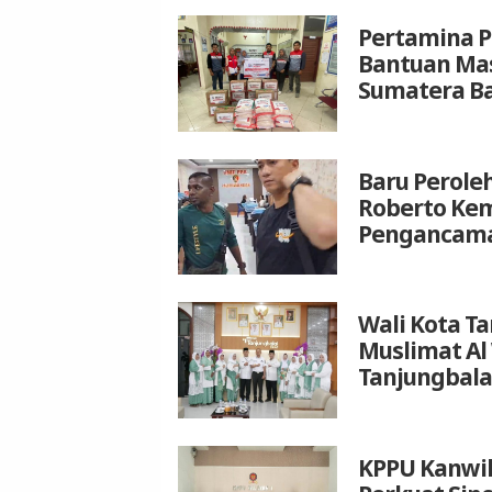
Pertamina P
Bantuan Mas
Sumatera B
Baru Peroleh
Roberto Kem
Pengancam
Wali Kota T
Muslimat Al
Tanjungbala
KPPU Kanwil