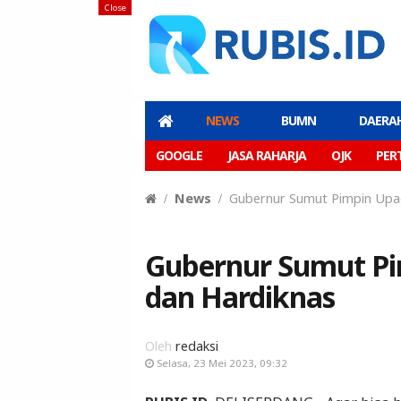
Close
NEWS
BUMN
DAERA
GOOGLE
JASA RAHARJA
OJK
PER
News
Gubernur Sumut Pimpin Upac
Gubernur Sumut Pi
dan Hardiknas
Oleh
redaksi
Selasa, 23 Mei 2023, 09:32