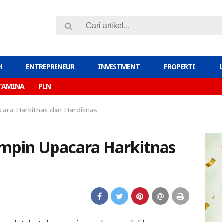
H
ENTREPRENEUR
INVESTMENT
PROPERTI
TAMINA
PLN
ara Harkitnas dan Hardiknas
mpin Upacara Harkitnas