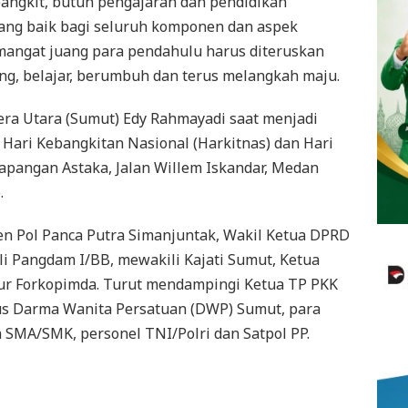
bangkit, butuh pengajaran dan pendidikan
 yang baik bagi seluruh komponen dan aspek
mangat juang para pendahulu harus diteruskan
ng, belajar, berumbuh dan terus melangkah maju.
ra Utara (Sumut) Edy Rahmayadi saat menjadi
 Hari Kebangkitan Nasional (Harkitnas) dan Hari
Lapangan Astaka, Jalan Willem Iskandar, Medan
.
jen Pol Panca Putra Simanjuntak, Wakil Ketua DPRD
 Pangdam I/BB, mewakili Kajati Sumut, Ketua
ur Forkopimda. Turut mendampingi Ketua TP PKK
s Darma Wanita Persatuan (DWP) Sumut, para
 SMA/SMK, personel TNI/Polri dan Satpol PP.