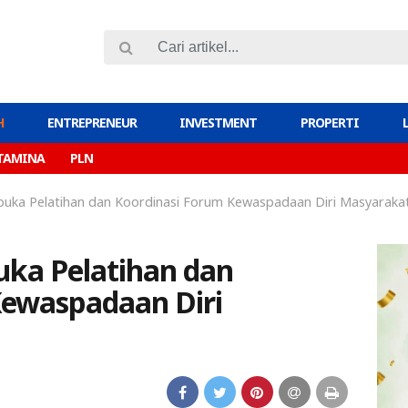
H
ENTREPRENEUR
INVESTMENT
PROPERTI
TAMINA
PLN
uka Pelatihan dan Koordinasi Forum Kewaspadaan Diri Masyaraka
ka Pelatihan dan
Kewaspadaan Diri