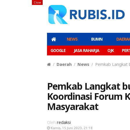
Close
NEWS
BUMN
DAERA
GOOGLE
JASA RAHARJA
OJK
PER
Daerah
News
Pemkab Langkat b
Pemkab Langkat bu
Koordinasi Forum 
Masyarakat
Oleh
redaksi
Kamis, 15 Juni 2023, 21:18