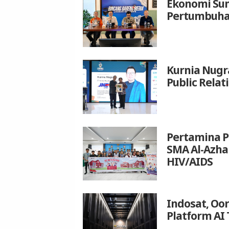
Ekonomi Sum
Pertumbuhan
Kurnia Nugr
Public Relat
Pertamina P
SMA Al-Azh
HIV/AIDS
Indosat, Oo
Platform AI 