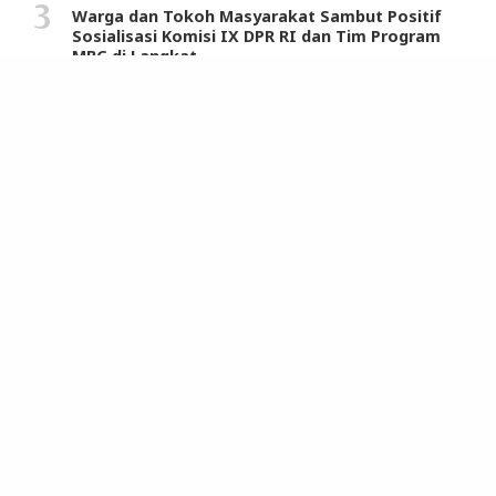
Warga dan Tokoh Masyarakat Sambut Positif
Sosialisasi Komisi IX DPR RI dan Tim Program
MBG di Langkat
STM/Perwiridan Muslimin Apresiasi Penghargaan
Tertinggi Kerajaan Maroko untuk Hasrul Azwar
Uji Coba Perubahan 13 Jalur Lalulintas Dimulai
Sabtu 19 November, Ini Penjelasan Kasatlantas
Polrestabes Medan
REDAKSI
SIBER