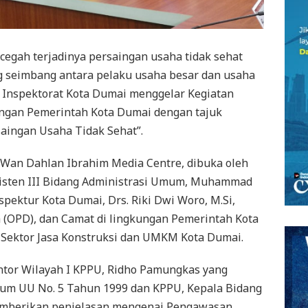
gah terjadinya persaingan usaha tidak sehat
 seimbang antara pelaku usaha besar dan usaha
a Inspektorat Kota Dumai menggelar Kegiatan
ungan Pemerintah Kota Dumai dengan tajuk
aingan Usaha Tidak Sehat”.
t Wan Dahlan Ibrahim Media Centre, dibuka oleh
sisten III Bidang Administrasi Umum, Muhammad
Inspektur Kota Dumai, Drs. Riki Dwi Woro, M.Si,
 (OPD), dan Camat di lingkungan Pemerintah Kota
 Sektor Jasa Konstruksi dan UMKM Kota Dumai.
ntor Wilayah I KPPU, Ridho Pamungkas yang
m UU No. 5 Tahun 1999 dan KPPU, Kepala Bidang
memberikan penjelasan mengenai Pengawasan