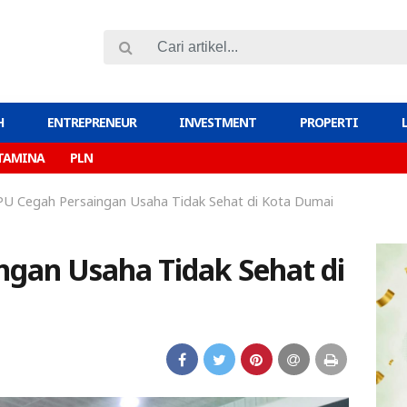
H
ENTREPRENEUR
INVESTMENT
PROPERTI
TAMINA
PLN
U Cegah Persaingan Usaha Tidak Sehat di Kota Dumai
gan Usaha Tidak Sehat di