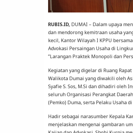
RUBIS.ID,
DUMAI – Dalam upaya mence
dan mendorong kemitraan usaha yang
kecil, Kantor Wilayah I KPPU bersam
Advokasi Persaingan Usaha di Lingk
”Larangan Praktek Monopoli dan Pers
Kegiatan yang digelar di Ruang Rapa
Walikota Dumai yang diwakili oleh A
Syafie S. Sos, M.Si dan dihadiri oleh 
seluruh Organisasi Perangkat Daerah
(Pemko) Duma, serta Pelaku Usaha di
Hadir sebagai narasumber Kepala Ka
menjelaskan mengenai gambaran umu
Kajian dan Advokasi, Shobi Kurnia 