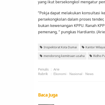
yang ikut bersekongkol mengatur pe
”Pokja dapat melakukan konsultasi k
persekongkolan dalam proses tender
bukan kewenangan KPPU. Ranah KPPU 
pemenang, ” pungkas Hardianto. (Arie
Inspektorat Kota Dumai
Kantor Wilaya
mendorong kemitraan usaha
Ridho 
Penulis
:
Arie
Rubrik
:
Ekonomi
Nasional
News
Baca Juga