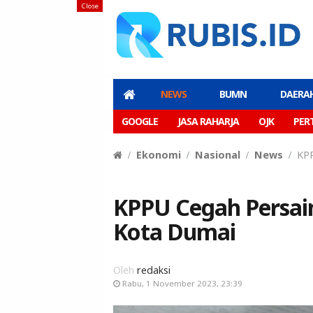
Close
NEWS
BUMN
DAERA
GOOGLE
JASA RAHARJA
OJK
PER
Ekonomi
Nasional
News
KPP
KPPU Cegah Persain
Kota Dumai
Oleh
redaksi
Rabu, 1 November 2023, 23:39