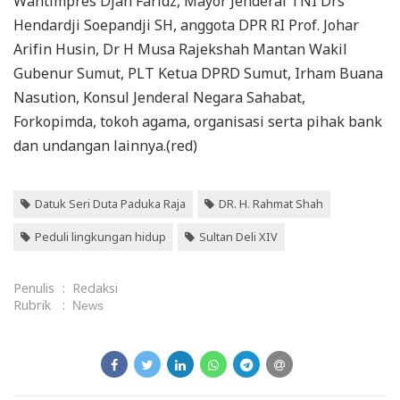
Wantimpres Djan Faridz, Mayor Jenderal TNI Drs
Hendardji Soepandji SH, anggota DPR RI Prof. Johar
Arifin Husin, Dr H Musa Rajekshah Mantan Wakil
Gubenur Sumut, PLT Ketua DPRD Sumut, Irham Buana
Nasution, Konsul Jenderal Negara Sahabat,
Forkopimda, tokoh agama, organisasi serta pihak bank
dan undangan lainnya.(red)
Datuk Seri Duta Paduka Raja
DR. H. Rahmat Shah
Peduli lingkungan hidup
Sultan Deli XIV
Penulis
:
Redaksi
Rubrik
:
News