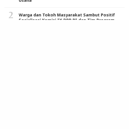
Usaha
Warga dan Tokoh Masyarakat Sambut Positif
Sosialisasi Komisi IX DPR RI dan Tim Program
MBG di Langkat
Berikut Daftar 121 Produk Pro Israel, Air Minum
Kemasan Aqua dari Danone Masuk List Boikot
JMSI Minta Polisi Segera Ungkap Upaya
Pembunuhan Rahiman Dani
Pemkab Deli Serdang Raih 3 Penghargaan dari
Pemprovsu, Wabup: Jangan Cepat Berpuas Diri