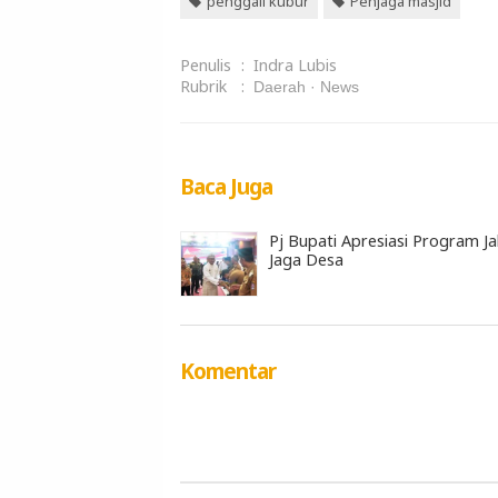
penggali kubur
Penjaga masjid
Penulis
:
Indra Lubis
Rubrik
:
Daerah
News
Baca Juga
Pj Bupati Apresiasi Program J
Jaga Desa
Komentar