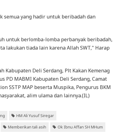
k semua yang hadir untuk beribadah dan
uruh untuk berlomba-lomba perbanyak beribadah,
a lakukan tiada lain karena Allah SWT," Harap
tah Kabupaten Deli Serdang, Plt Kakan Kemenag
urus PD MABMI Kabupaten Deli Serdang, Camat
tion SSTP MAP beserta Muspika, Pengurus BKM
syarakat, alim ulama dan lainnya.(IL)
ang
HM Ali Yusuf Siregar
Memberikan tali asih
Ok Ibnu Affan SH MHum