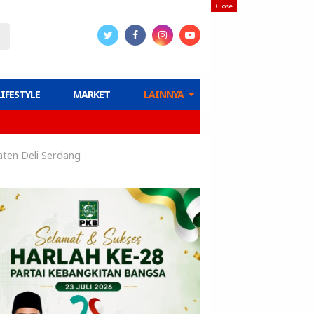
Close
LIFESTYLE
MARKET
LAINNYA
ten Deli Serdang