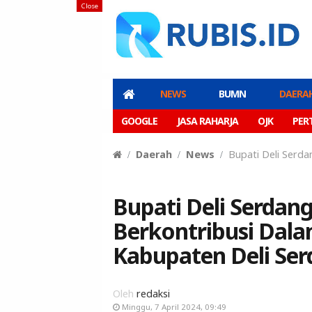
Close
NEWS
BUMN
DAERA
GOOGLE
JASA RAHARJA
OJK
PER
Daerah
News
Bupati Deli Serd
Bupati Deli Serdan
Berkontribusi Dal
Kabupaten Deli Se
Oleh
redaksi
Minggu, 7 April 2024, 09:49