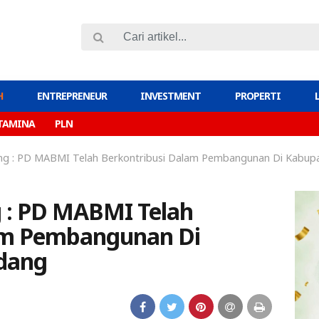
H
ENTREPRENEUR
INVESTMENT
PROPERTI
TAMINA
PLN
ang : PD MABMI Telah Berkontribusi Dalam Pembangunan Di Kabupa
g : PD MABMI Telah
am Pembangunan Di
rdang