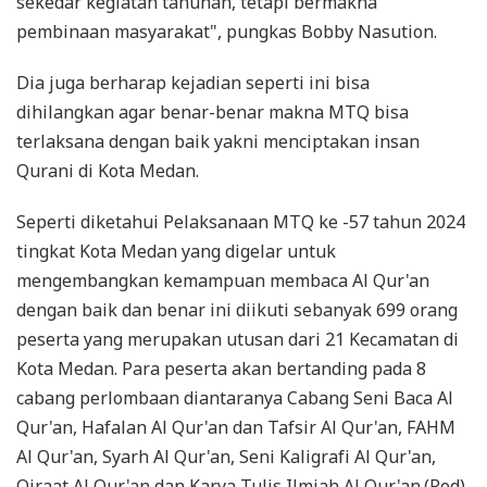
sekedar kegiatan tahunan, tetapi bermakna
pembinaan masyarakat", pungkas Bobby Nasution.
Dia juga berharap kejadian seperti ini bisa
dihilangkan agar benar-benar makna MTQ bisa
terlaksana dengan baik yakni menciptakan insan
Qurani di Kota Medan.
Seperti diketahui Pelaksanaan MTQ ke -57 tahun 2024
tingkat Kota Medan yang digelar untuk
mengembangkan kemampuan membaca Al Qur'an
dengan baik dan benar ini diikuti sebanyak 699 orang
peserta yang merupakan utusan dari 21 Kecamatan di
Kota Medan. Para peserta akan bertanding pada 8
cabang perlombaan diantaranya Cabang Seni Baca Al
Qur'an, Hafalan Al Qur'an dan Tafsir Al Qur'an, FAHM
Al Qur'an, Syarh Al Qur'an, Seni Kaligrafi Al Qur'an,
Qiraat Al Qur'an dan Karya Tulis Ilmiah Al Qur'an.(Red)