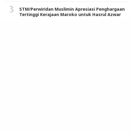
Terpopuler
Hima KRS Tegaskan Pengawasan Buruh Adalah
Tupoksi UPT Wasnaker Sumut, Dorong Publik Jeli