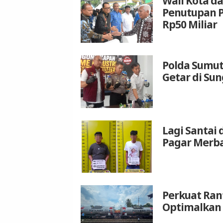
Wali Kota da
Penutupan P
Rp50 Miliar
Polda Sumut
Getar di Su
Lagi Santai 
Pagar Merba
Perkuat Rant
Optimalkan 