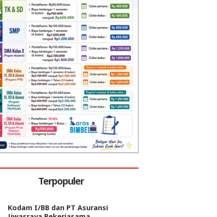
Terpopuler
Kodam I/BB dan PT Asuransi
Jiwasraya Bekerjasama