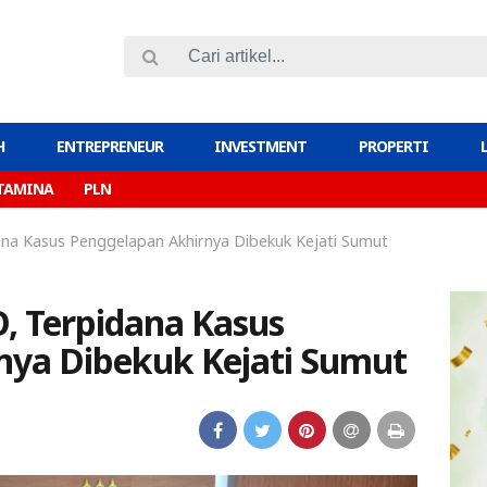
H
ENTREPRENEUR
INVESTMENT
PROPERTI
TAMINA
PLN
a Kasus Penggelapan Akhirnya Dibekuk Kejati Sumut
 Terpidana Kasus
nya Dibekuk Kejati Sumut