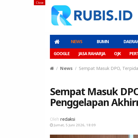
Close
NEWS
BUMN
DAERA
GOOGLE
JASA RAHARJA
OJK
PER
News
Sempat Masuk DPO, Terpidan
Sempat Masuk DPO,
Penggelapan Akhir
Oleh
redaksi
Jumat, 5 Juni 2026, 18:09