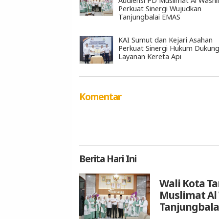
Audiensi PD Muslimat Al Washli
Perkuat Sinergi Wujudkan
Tanjungbalai EMAS
KAI Sumut dan Kejari Asahan
Perkuat Sinergi Hukum Dukun
Layanan Kereta Api
Komentar
Berita
Hari Ini
Wali Kota T
Muslimat Al
Tanjungbala