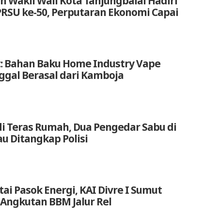
n Wakil Wali Kota Tanjungbalai Hadiri
RSU ke-50, Perputaran Ekonomi Capai
: Bahan Baku Home Industry Vape
nggal Berasal dari Kamboja
di Teras Rumah, Dua Pengedar Sabu di
u Ditangkap Polisi
ai Pasok Energi, KAI Divre I Sumut
Angkutan BBM Jalur Rel