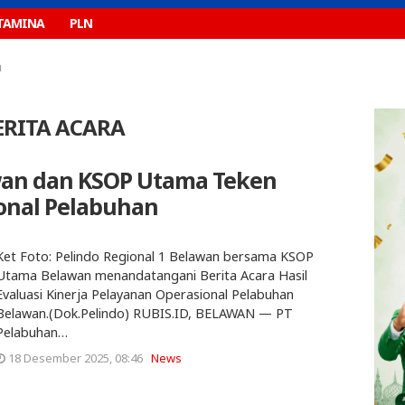
TAMINA
PLN
a
RITA ACARA
awan dan KSOP Utama Teken
ional Pelabuhan
Ket Foto: Pelindo Regional 1 Belawan bersama KSOP
Utama Belawan menandatangani Berita Acara Hasil
Evaluasi Kinerja Pelayanan Operasional Pelabuhan
Belawan.(Dok.Pelindo) RUBIS.ID, BELAWAN — PT
Pelabuhan…
18 Desember 2025, 08:46
News