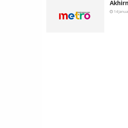
Akhir
14 Janua